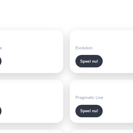
Green
Lightning Blackjack
e
Evolution
Speel nu!
Treasure Map
Roulette Lobby
Pragmatic Live
Speel nu!