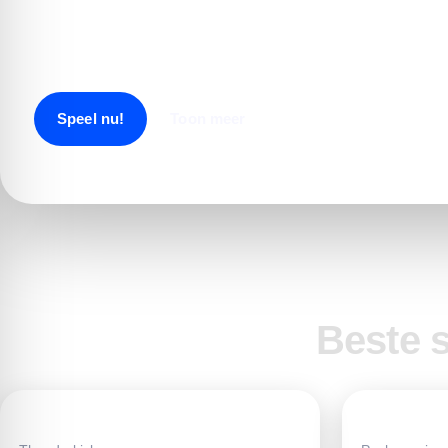
Casino
Speel nu!
Toon meer
Beste 
Midas Golden Touch 2
Retro Tap