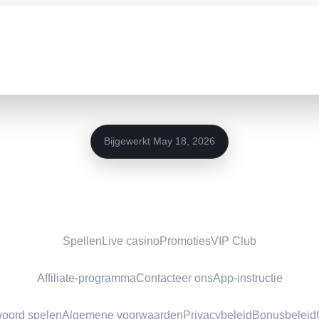
o Nederland - KSA Verg
Bijgewerkt May 18, 2026
Casino
Spellen
Live casino
Promoties
VIP Club
Over ons
Affiliate-programma
Contacteer ons
App-instructie
Informatie
woord spelen
Algemene voorwaarden
Privacybeleid
Bonusbeleid