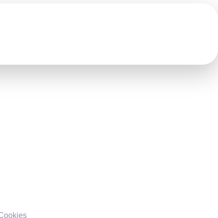
und Online Casino
Cookies