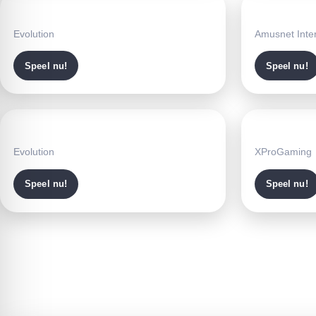
Speed Roulette
Dynamic 
Evolution
Amusnet Inter
Speel nu!
Speel nu!
Baccarat
Roulette
Evolution
XProGaming
Speel nu!
Speel nu!