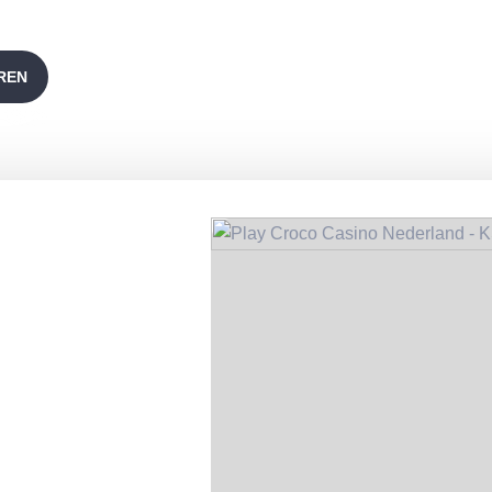
REN
sino
SA
e