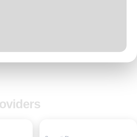
oviders
Wolf Gold Ultimate